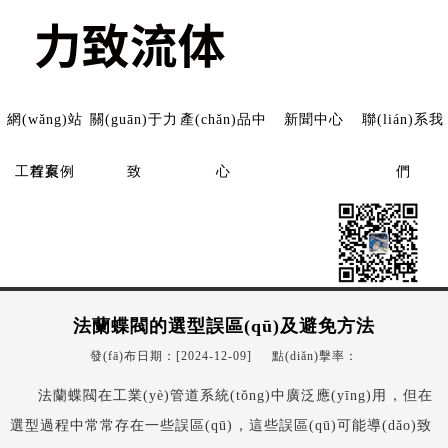
網(wǎng)站
關(guān)于力
產(chǎn)品中
新聞中心
聯(lián)系我
工程案例
首頁
致
心
們
新聞中心
網(wǎng)站首頁
/
新聞中心
法蘭蝶閥的選型誤區(qū)及避免方法
發(fā)布日期：[2024-12-09] 點(diǎn)擊率：
法蘭蝶閥在工業(yè)管道系統(tǒng)中廣泛應(yīng)用，但在
選型過程中常常存在一些誤區(qū)，這些誤區(qū)可能導(dǎo)致