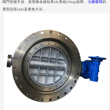
閥門性能不佳、使用壽命縮短甚zhi系統(tǒng)故障。
法蘭蝶閥
的
選型誤區(qū)及避免方法。