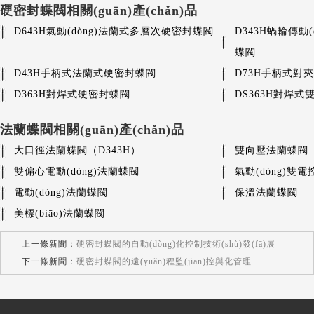
硬密封蝶閥相關(guān)產(chǎn)品
D643H氣動(dòng)法蘭式多層次硬密封蝶閥
D343H蝸輪傳動
蝶閥
D43H手柄式法蘭式硬密封蝶閥
D73H手柄式對
D363H對焊式硬密封蝶閥
DS363H對焊
法蘭蝶閥相關(guān)產(chǎn)品
大口徑法蘭蝶閥（D343H）
雙向壓法蘭蝶閥
雙偏心電動(dòng)法蘭蝶閥
氣動(dòng)雙
電動(dòng)法蘭蝶閥
保溫法蘭蝶閥
美標(biāo)法蘭蝶閥
上一條新聞：
硬密封蝶閥的自動(dòng)化控制技術(shù)發(fā)展
下一條新聞：
硬密封蝶閥的遠(yuǎn)程監(jiān)控與化管理