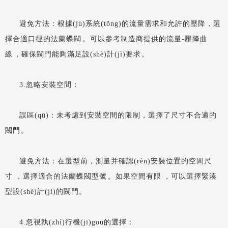
避免方法：根據(jù)系統(tǒng)的流量需求和允許的壓降，選
擇合適口徑的法蘭蝶閥。可以參考制造商提供的流量-壓降曲
線，確保閥門能夠滿足設(shè)計(jì)要求。
3.忽略安裝空間：
誤區(qū)：未考慮到安裝空間的限制，選擇了尺寸不合適的
閥門。
避免方法：在選型前，測量并確認(rèn)安裝位置的空間尺
寸，選擇適合的法蘭蝶閥型號。如果空間有限，可以選擇緊湊
型設(shè)計(jì)的閥門。
4.忽視執(zhí)行機(jī)gou的選擇：